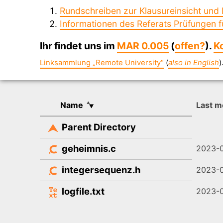
Rundschreiben zur Klausureinsicht und 
Informationen des Referats Prüfungen f
Ihr findet uns im
MAR 0.005
(
offen?
).
K
Linksammlung „Remote University“
(
also in English
)
Name
Last m
Parent Directory
geheimnis.c
2023-0
integersequenz.h
2023-0
logfile.txt
2023-0